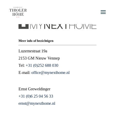
HOME
Meer info of bezichtigen
OMGEVING
Luzernestraat 19a
ZOMER
2153 GM Nieuw Vennep
Tel:
+31 (0)252 688 030
WINTER
E-mail:
office@mynexthome.nl
PROJECT
TYPES
Ernst Greweldinger
+31 (0)6 25 04 56 33
ernst@mynexthome.nl
TYPES