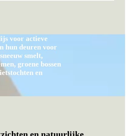
ijs voor actieve
en hun deuren voor
 sneeuw smelt,
emen, groene bossen
ietstochten en
tzichten en natuurlijke