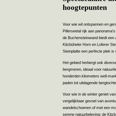
hoogtepunten
Voor wie wil ontspannen en geni
Pillerseetal rijk aan panorama’s
de Buchensteinwand biedt een 
Kitzbüheler Horn en Loferer Ste
Steinplatte een perfecte plek is
Het gebied herbergt ook divers
bergmeren, ideaal voor natuurli
honderden kilometers well-mark
paden tot uitdagende bergtocht
Voor wie in de winter geniet va
vergelijkbaar gevoel van avont
wandelschoenen of met een mo
serene natuurbeleving: de Kitz