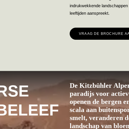
indrukwekkende landschappen to
leeftijden aanspreekt.
VRAAG DE BROCHURE A
De Kitzbühler Alpen 
RSE
paradijs voor actie
openen de bergen en
BELEEF
scala aan buitenspo
smelt, veranderen d
landschap van bloem