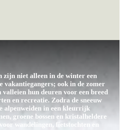
zijn niet alleen in de winter een
ve vakantiegangers; ook in de zomer
 valleien hun deuren voor een breed
rten en recreatie. Zodra de sneeuw
e alpenweiden in een kleurrijk
en, groene bossen en kristalheldere
voor wandelingen, fietstochten en