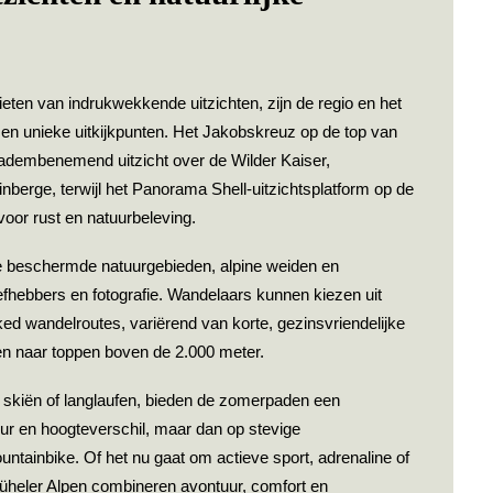
eten van indrukwekkende uitzichten, zijn de regio en het
 en unieke uitkijkpunten.
Het Jakobskreuz op de top van
adembenemend uitzicht over de Wilder Kaiser,
inberge, terwijl het Panorama Shell-uitzichtsplatform op de
 voor rust en natuurbeleving.
e beschermde natuurgebieden, alpine weiden en
efhebbers en fotografie. Wandelaars kunnen kiezen uit
ed wandelroutes, variërend van korte, gezinsvriendelijke
en naar toppen boven de 2.000 meter.
n skiën of langlaufen, bieden de zomerpaden een
uur en hoogteverschil, maar dan op stevige
untainbike.
Of het nu gaat om actieve sport, adrenaline of
büheler Alpen combineren avontuur, comfort en