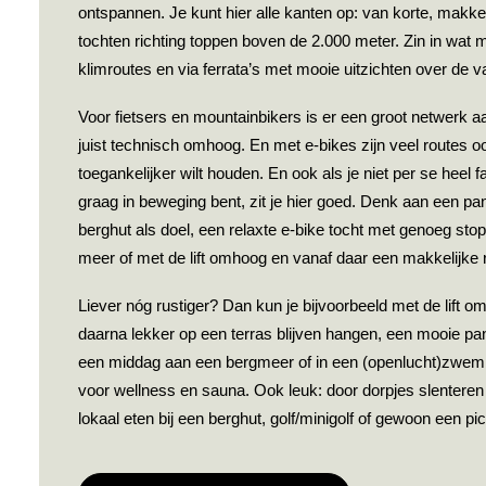
ontspannen. Je kunt hier alle kanten op: van korte, makkel
tochten richting toppen boven de 2.000 meter. Zin in wat 
klimroutes en via ferrata’s met mooie uitzichten over de va
Voor fietsers en mountainbikers is er een groot netwerk aa
juist technisch omhoog. En met e-bikes zijn veel routes oo
toegankelijker wilt houden. En ook als je niet per se heel f
graag in beweging bent, zit je hier goed. Denk aan een 
berghut als doel, een relaxte e-bike tocht met genoeg st
meer of met de lift omhoog en vanaf daar een makkelijke r
Liever nóg rustiger? Dan kun je bijvoorbeeld met de lift o
daarna lekker op een terras blijven hangen, een mooie pa
een middag aan een bergmeer of in een (openlucht)zwem
voor wellness en sauna. Ook leuk: door dorpjes slenteren 
lokaal eten bij een berghut, golf/minigolf of gewoon een p