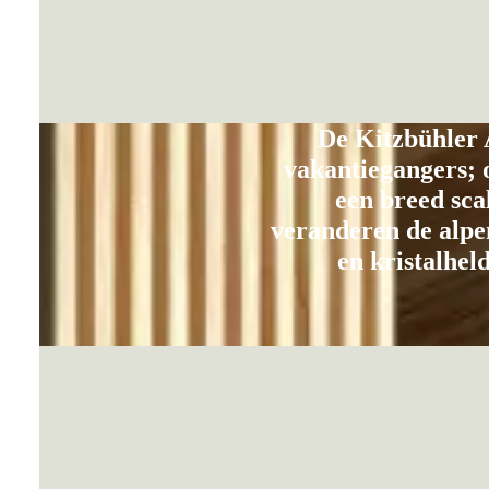
De Kitzbühler A
vakantiegangers; 
een breed sca
veranderen de alpe
en kristalhel