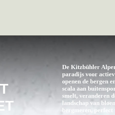
De Kitzbühler Alpen 
paradijs voor actie
openen de bergen en
T
scala aan buitenspo
smelt, veranderen d
ET
landschap van bloem
bergmeren, perfect 