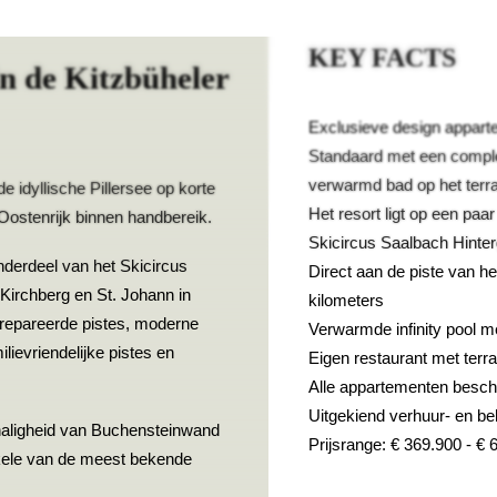
KEY FACTS
n de Kitzbüheler
Exclusieve design appart
Standaard met een comple
verwarmd bad op het terr
de idyllische Pillersee op korte
Het resort ligt op een paa
Oostenrijk binnen handbereik.
Skicircus Saalbach Hint
nderdeel van het Skicircus
Direct aan de piste van h
Kirchberg en St. Johann in
kilometers
prepareerde pistes, moderne
Verwarmde infinity pool m
ilievriendelijke pistes en
Eigen restaurant met terr
Alle appartementen besch
Uitgekiend verhuur- en b
chaligheid van Buchensteinwand
Prijsrange: € 369.900 - € 
nkele van de meest bekende