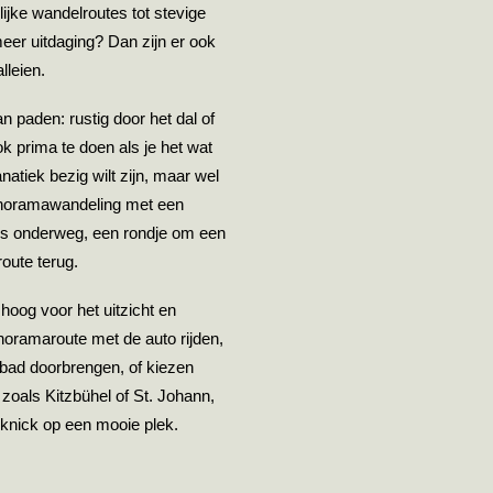
ijke wandelroutes tot stevige
meer uitdaging? Dan zijn er ook
lleien.
n paden: rustig door het dal of
k prima te doen als je het wat
anatiek bezig wilt zijn, maar wel
panoramawandeling met een
ops onderweg, een rondje om een
oute terug.
mhoog voor het uitzicht en
noramaroute met de auto rijden,
bad doorbrengen, of kiezen
zoals Kitzbühel of St. Johann,
icknick op een mooie plek.