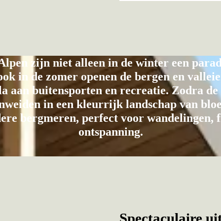
lpen zijn niet alleen in de winter een parad
ook in de zomer openen de bergen en vallei
la aan buitensporten en recreatie. Zodra de
nweiden in een kleurrijk landschap van blo
dere bergmeren, perfect voor wandelingen, f
ontspanning.
Spectaculaire ui