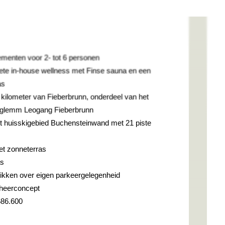
ementen voor 2- tot 6 personen
te in-house wellness met Finse sauna en een
as
r kilometer van Fieberbrunn, onderdeel van het
erglemm Leogang Fieberbrunn
et huisskigebied Buchensteinwand met 21 piste
et zonneterras
as
ikken over eigen parkeergelegenheid
eheerconcept
686.600